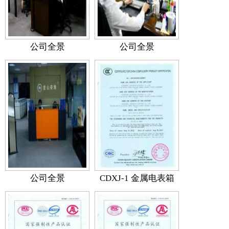
公司全景
公司全景
公司全景
CDXJ-1 金属电表箱
3C